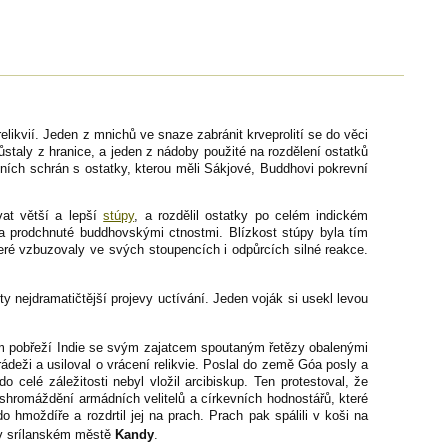
likvií. Jeden z mnichů ve snaze zabránit krveprolití se do věci
zůstaly z hranice, a jeden z nádoby použité na rozdělení ostatků
ních schrán s ostatky, kterou měli Sákjové, Buddhovi pokrevní
vat větší a lepší
stúpy
, a rozdělil ostatky po celém indickém
 a prodchnuté buddhovskými ctnostmi. Blízkost stúpy byla tím
eré vzbuzovaly ve svých stoupencích i odpůrcích silné reakce.
ty nejdramatičtější projevy uctívání. Jeden voják si usekl levou
 pobřeží Indie se svým zajatcem spoutaným řetězy obalenými
ádeži a usiloval o vrácení relikvie. Poslal do země Góa posly a
 celé záležitosti nebyl vložil arcibiskup. Ten protestoval, že
shromáždění armádních velitelů a církevních hodnostářů, které
o hmoždíře a rozdrtil jej na prach. Prach pak spálili v koši na
t v srílanském městě
Kandy
.