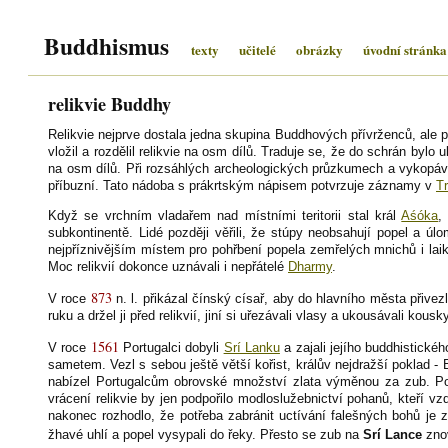
Buddhismus
texty
učitelé
obrázky
úvodní stránka
relikvie Buddhy
Relikvie nejprve dostala jedna skupina Buddhových přívrženců, ale pa
vložil a rozdělil relikvie na osm dílů. Traduje se, že do schrán bylo
na osm dílů. Při rozsáhlých archeologických průzkumech a vykopá
příbuzní. Tato nádoba s prákrtským nápisem potvrzuje záznamy v
Tr
Když se vrchním vladařem nad místními teritorii stal král
Aśóka
,
subkontinentě. Lidé později věřili, že stúpy neobsahují popel a ú
nejpříznivějším místem pro pohřbení popela zemřelých mnichů i lai
Moc relikvií dokonce uznávali i nepřátelé
Dharmy
.
873
V roce
n. l. přikázal čínský císař, aby do hlavního města přivezl
ruku a držel ji před relikvií, jiní si uřezávali vlasy a ukousávali kousk
1561
V roce
Portugalci dobyli
Srí Lanku
a zajali jejího buddhistické
sametem. Vezl s sebou ještě větší kořist, králův nejdražší poklad 
nabízel Portugalcům obrovské množství zlata výměnou za zub. Portug
vrácení relikvie by jen podpořilo modloslužebnictví pohanů, kteří 
nakonec rozhodlo, že potřeba zabránit uctívání falešných bohů je zá
žhavé uhlí a popel vysypali do řeky. Přesto se zub na
Srí Lance
znov