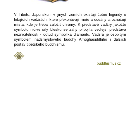
V Tibetu, Japonsku i v jiných zemích existují četné legendy o
létajících vadžrách, které překonávají moře a oceány a označují
místa, kde je třeba založit chrámy. K představě vadžry jakožto
symbolu ničivé síly blesku se záhy připojila vedlejší představa
nezničitelnosti - odtud symbolika diamantu. Vadžra je osobitým
symbolem nadsmyslového buddhy Amóghasiddhiho i dalších
postav tibetského buddhismu.
buddhismus.cz