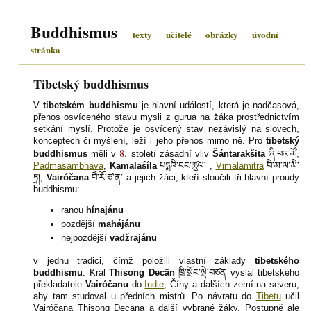
Buddhismus
texty
učitelé
obrázky
úvodní
stránka
Tibetský buddhismus
V
tibetském buddhismu
je hlavní událostí, která je nadčasová,
přenos osvíceného stavu mysli z gurua na žáka prostřednictvím
setkání myslí. Protože je osvícený stav nezávislý na slovech,
konceptech či myšlení, leží i jeho přenos mimo ně. Pro
tibetský
8.
buddhismus
měli v
století zásadní vliv
Šántarakšita
ཞི་བའ་ཚོ
,
Padmasambhava
,
Kamalaśíla
པདྨའི་ངང་ཚུལ་
,
Vimalamitra
བི་མ་ལ་མི་
ཏྲ།
,
Vairóčana
བཻ་རོ་ཙ་ན་
a jejich žáci, kteří sloučili tři hlavní proudy
buddhismu:
ranou
hínajánu
pozdější
mahájánu
nejpozdější
vadžrajánu
v jednu tradici, čímž položili vlastní základy
tibetského
buddhismu
. Král
Thisong Decän
ཁྲི་སྲོང་ལྡེ་བཙན
vyslal tibetského
překladatele
Vairóčanu
do
Indie
, Číny a dalších zemí na severu,
aby tam studoval u předních mistrů. Po návratu do
Tibetu
učil
Vairóčana Thisong Decäna a další vybrané žáky. Postupně ale