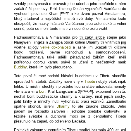
vznikly pochybnosti o pravosti jeho učení a jeho nepřátelé o něm
začali šířit pomluvy. Král Thisong Decän vypověděl Vairóčanu do
východní provincie Kham
ཁམས་
a ke dvoru pozval Vimalamitru,
který studoval u největších mistrů své doby. Vimalamitra krále
ubezpečil, že nauky hlásané Vairóčanou jsou autentické a velmi
cenné, poté se mohl tento mistr z nuceného exilu vrátit.
Padmasambhava a Vimalamitra pro
tři žáky srdce
stejně jako
Ňangwen Tingdzin Zangpa
otočili kolem Dharmy tří vnitřních jóg
včetně atijógy
velké dokonalosti
a jasně jim ukázali tři klíčové
body: rozlišení, pevné rozhodnutí a samoosvobození.
Padmasambhava také udělil pětadvaceti žákům kteří měli
potřebnou dobrou karmu právě to učení z nesčetných nauk
Buddhy
, které jim bylo předurčeno.
Toto první či rané období hlásání buddhismu v Tibetu skončilo
9.
uprostřed
století. Začátky nové víry v
Tibetu
nebyly však nijak
lehké. U místní šlechty i prostého lidu si stále udržovala nemalý
vliv stará víra
bön
. Král
Langdarma
གླང་དར་མ།
, exponent bönistů,
nechal bořit buddhistické chrámy a kláštery, ničit jejich sochy,
pálit knihy a mnichy nutil vykonávat práci řezníků. Zanedlouho
špatně skončil, šíření
Dharmy
to ale značně zbrzdilo. Jeho
pádem se rozpadlo zároveň i jednotné tibetské království, a
těžiště světské a duchovní moci se z centrálního Tibetu
přesunulo na západ, do odlehlého
Ladaku
.
Politické vakuum v centrálním Tibetu trvající bezmála 400 let, asi