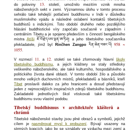
13.
do poloviny
století, umožnilo mezitím vznik mnoha
náboženských sekt v zemi. Významnou úlohu v tomto procesu
sehrálo také tehdejší potlačení buddhismu v Indii v důsledku
muslimského vpádu a následné oslabení kontaktů tibetských
buddhistů s indickými. Toto období druhého nebo pozdějšího
hlásání buddhistické víry započalo současně v západním i
centrálním Tibetu a je spojeno především s činností bengálského
mistra
Atíši
ཇོ་བོ་རྗེ་དཔལ་ལྡན་ཨ་ཏི་ཤ།
a jeho tibetského současníka
958 ~
překladatele, jímž byl
Rinčhen Zangpo
རིན་ཆེན་བཟང་པོ།
1055
.
11.
12.
V rozmezí
a
století se také zformovaly hlavní
školy
tibetského buddhismu
, a jejich kláštery se staly středisky
veškerého náboženského, ale také kulturního, hospodářského a
politického života dané oblasti. V tomto období žilo a působilo
mnoho velkých duchovních mistrů, překladatelů a básníků, kteří
Tibet
proslavili daleko za jeho hranicemi a dosud představují
jeden z nejmocnějších inspiračních zdrojů tibetského buddhismu.
Zakladatelé jednotlivých škol vtiskovali také tibetskému
buddhismu svou vlastní podobu.
Tibetský buddhismus v architektuře klášterů a
chrámů
Tibetské náboženské stavby jsou plné obrazů a symbolů, jejichž
cílem je
nasměrovat mysl k probuzení
. Bývají usazeny na
strmých kopcích, jako by se vznášely ve vzduchu mezi zemí a